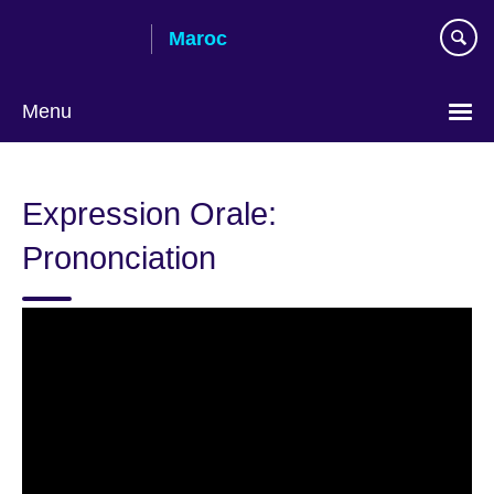
Skip
Maroc
to
main
content
Menu
Choisissez
votre
Expression Orale:
langue
Prononciation