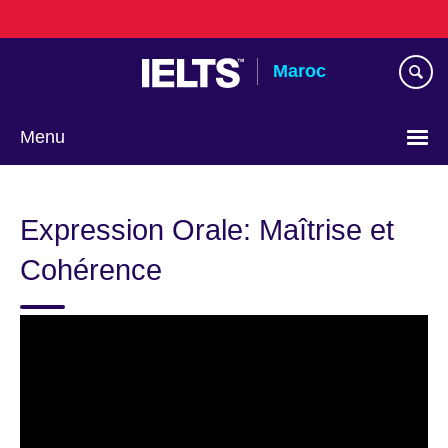
Skip
to
main
Maroc
content
Menu
Choisissez
votre
Expression Orale: Maîtrise et
langue
Cohérence