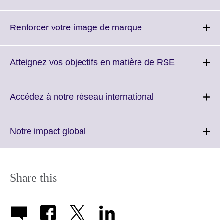
to
expand.
More
Click
Renforcer votre image de marque
information
to
available.
expand.
More
Click
Atteignez vos objectifs en matière de RSE
information
to
available.
expand.
More
Click
Accédez à notre réseau international
information
to
available.
expand.
More
Click
Notre impact global
information
to
available.
expand.
More
information
Share this
available.