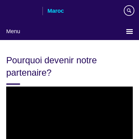
Skip
Maroc
to
main
content
Menu
Choisissez
votre
Pourquoi devenir notre
langue
partenaire?