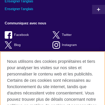
Enseigner l'anglais
Enseigner l'anglais
Communiquez avec nous
Facebook
Twitter
Blog
Instagram
RSS
TikTok
Nous utilisons des cookies propriétaires et tiers
Youtube
pour analyser les visites sur nos sites et
personnaliser le contenu web et les publicités.
Certains de ces cookies sont nécessaires au
fonctionnement du site internet, tandis que
British Council Global
d'autres nécessitent votre consentement. Vous
Confidentialité et conditions d'utilisation
pouvez trouver plus de détails concernant notre
Cookies