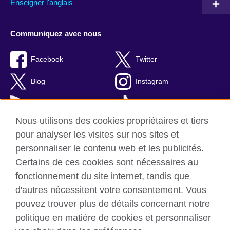
Enseigner l'anglais
Communiquez avec nous
Facebook
Twitter
Blog
Instagram
RSS
TikTok
Nous utilisons des cookies propriétaires et tiers
Youtube
pour analyser les visites sur nos sites et
personnaliser le contenu web et les publicités.
Certains de ces cookies sont nécessaires au
fonctionnement du site internet, tandis que
British Council Global
d'autres nécessitent votre consentement. Vous
Confidentialité et conditions d'utilisation
pouvez trouver plus de détails concernant notre
Cookies
politique en matière de cookies et personnaliser
Plan du site