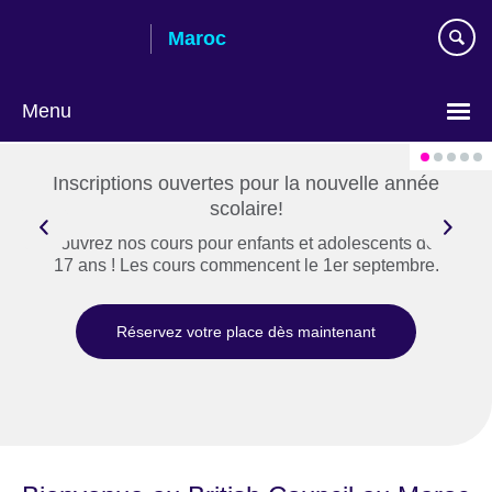
Skip
Maroc
to
main
content
Menu
Choisissez
votre
Inscriptions ouvertes pour la nouvelle année
langue
scolaire!
Découvrez nos cours pour enfants et adolescents de 6 à
17 ans ! Les cours commencent le 1er septembre.
Réservez votre place dès maintenant