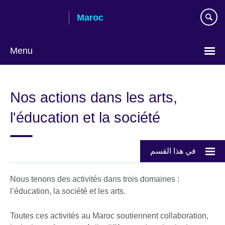
Skip
Maroc
to
main
content
Menu
Choisissez
votre
Nos actions dans les arts,
langue
l'éducation et la société
في هذا القسم
Nous tenons des activités dans trois domaines :
l’éducation, la société et les arts.
Toutes ces activités au Maroc soutiennent collaboration,