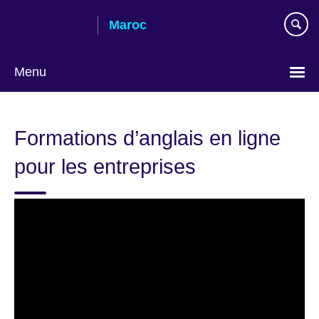
Skip
Maroc
to
main
content
Menu
Choisissez
votre
Formations d’anglais en ligne
langue
pour les entreprises