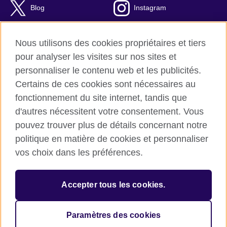
Blog
Instagram
RSS
TikTok
Nous utilisons des cookies propriétaires et tiers
Youtube
pour analyser les visites sur nos sites et
personnaliser le contenu web et les publicités.
Certains de ces cookies sont nécessaires au
fonctionnement du site internet, tandis que
British Council Global
d'autres nécessitent votre consentement. Vous
Confidentialité et conditions d'utilisation
pouvez trouver plus de détails concernant notre
Cookies
politique en matière de cookies et personnaliser
Plan du site
vos choix dans les préférences.
© 2026 British Council
Accepter tous les cookies.
L’agence britannique internationale dédiée aux domaines de
l’éducation et des relations culturelles. Une association caritative
enregistrée : 209131 (Angleterre et Pays de Galles), SC037733
Paramètres des cookies
(Ecosse).