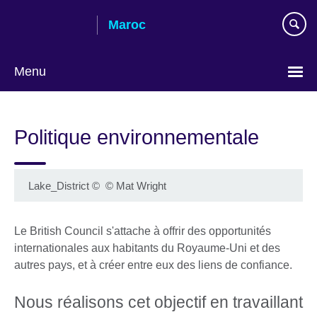
Skip
Maroc
to
main
content
Menu
Choisissez
votre
Politique environnementale
langue
Lake_District
©
© Mat Wright
Le British Council s'attache à offrir des opportunités
internationales aux habitants du Royaume-Uni et des
autres pays, et à créer entre eux des liens de confiance.
Nous réalisons cet objectif en travaillant