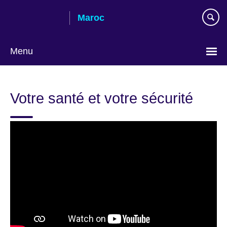
Skip
Maroc
to
main
content
Menu
Choisissez
votre
Votre santé et votre sécurité
langue