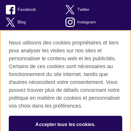
Facebook
Twitter
Blog
Instagram
RSS
TikTok
Nous utilisons des cookies propriétaires et tiers
Youtube
pour analyser les visites sur nos sites et
personnaliser le contenu web et les publicités.
Certains de ces cookies sont nécessaires au
fonctionnement du site internet, tandis que
British Council Global
d'autres nécessitent votre consentement. Vous
Confidentialité et conditions d'utilisation
pouvez trouver plus de détails concernant notre
Cookies
politique en matière de cookies et personnaliser
Plan du site
vos choix dans les préférences.
© 2026 British Council
Accepter tous les cookies.
L’agence britannique internationale dédiée aux domaines de
l’éducation et des relations culturelles. Une association caritative