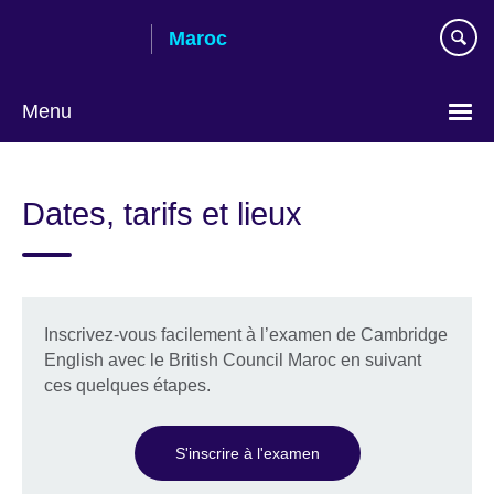
Skip
Maroc
to
main
content
Menu
Choisissez
votre
Dates, tarifs et lieux
langue
Inscrivez-vous facilement à l’examen de Cambridge
English avec le British Council Maroc en suivant
ces quelques étapes.
S'inscrire à l'examen