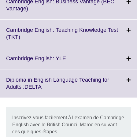
More
Cambridge English: Business Vantage (BEC
information
Click
Vantage)
available.
to
expand.
More
Cambridge English: Teaching Knowledge Test
information
Click
(TKT)
available.
to
expand.
More
Click
Cambridge English: YLE
information
to
available.
expand.
More
Diploma in English Language Teaching for
information
Click
Adults :DELTA
available.
to
expand.
More
information
Inscrivez-vous facilement à l’examen de Cambridge
available.
English avec le British Council Maroc en suivant
ces quelques étapes.