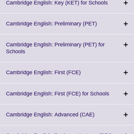
More
Click
Cambridge English: Key (KET) for Schools
information
to
available.
expand.
More
Click
Cambridge English: Preliminary (PET)
information
to
available.
expand.
More
Cambridge English: Preliminary (PET) for
information
Click
Schools
available.
to
expand.
More
Click
Cambridge English: First (FCE)
information
to
available.
expand.
More
Click
Cambridge English: First (FCE) for Schools
information
to
available.
expand.
More
Click
Cambridge English: Advanced (CAE)
informatio
to
available.
expand.