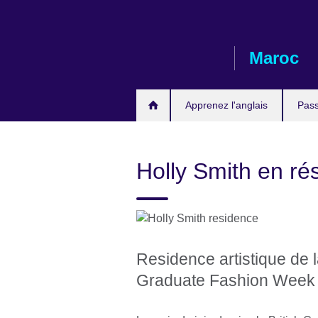
Skip
to
main
Maroc
content
Apprenez l'anglais
Pass
Holly Smith en ré
Residence artistique de 
Graduate Fashion Week