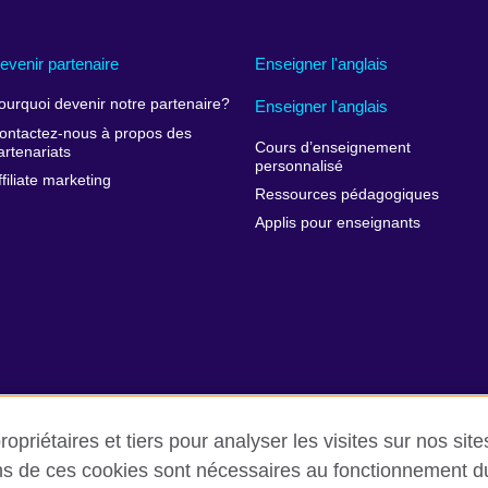
evenir partenaire
Enseigner l'anglais
ourquoi devenir notre partenaire?
Enseigner l'anglais
ontactez-nous à propos des
Cours d’enseignement
artenariats
personnalisé
ffiliate marketing
Ressources pédagogiques
Applis pour enseignants
opriétaires et tiers pour analyser les visites sur nos sit
ins de ces cookies sont nécessaires au fonctionnement du 