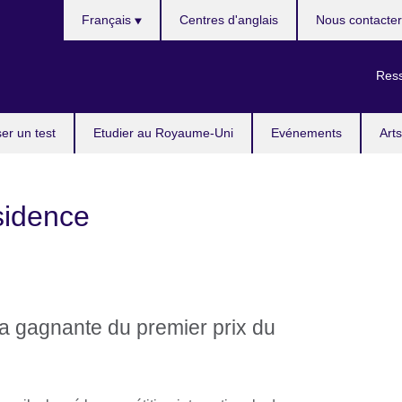
Choisissez
Français
Centres d'anglais
Nous contacter
votre
langue
Ress
er un test
Etudier au Royaume-Uni
Evénements
Arts
sidence
la gagnante du premier prix du