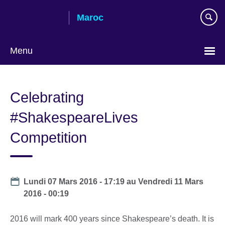
Skip
Maroc
to
main
content
Menu
Choisissez
votre
Celebrating
langue
#ShakespeareLives
Competition
Date
Lundi 07 Mars 2016 - 17:19
au
Vendredi 11 Mars
2016 - 00:19
2016 will mark 400 years since Shakespeare’s death. It is