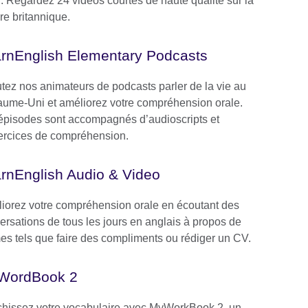
i. Regardez 24 vidéos courtes de haute qualité sur la
re britannique.
rnEnglish Elementary Podcasts
tez nos animateurs de podcasts parler de la vie au
ume-Uni et améliorez votre compréhension orale.
épisodes sont accompagnés d’audioscripts et
ercices de compréhension.
rnEnglish Audio & Video
iorez votre compréhension orale en écoutant des
ersations de tous les jours en anglais à propos de
es tels que faire des compliments ou rédiger un CV.
WordBook 2
chissez votre vocabulaire avec MyWorkBook 2, un