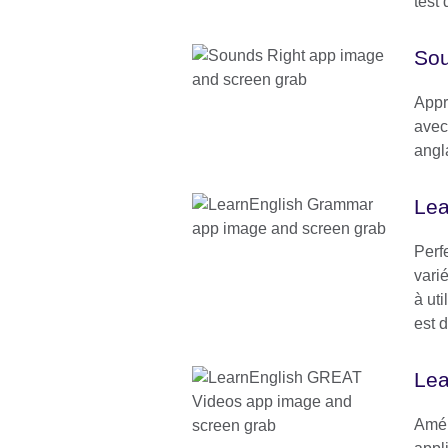
test
Sou
Appr
avec
angl
Lea
Perf
varié
à ut
est d
Lea
Amél