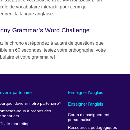
cule de vocabulaire interactif pour ceux qui
ennent la langue anglaise.
nny Grammar’s Word Challenge
ez le chrono et répondez à autant de questions que
ible en 60 secondes: testez votre orthographe, votre
bulaire et votre grammaire!
evenir partenaire
Enseigner l'anglais
ourquoi devenir notre partenaire?
Enseigner l'anglais
ontactez-nous à propos des
Cours d’enseignement
artenariats
personnalisé
ffiliate marketing
Ressources pédagogiques