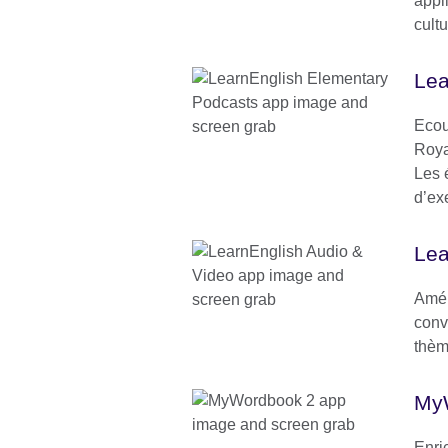
appl
cultu
Lea
Ecou
Roya
Les 
d’ex
Lea
Amél
conv
thèm
My
Enri