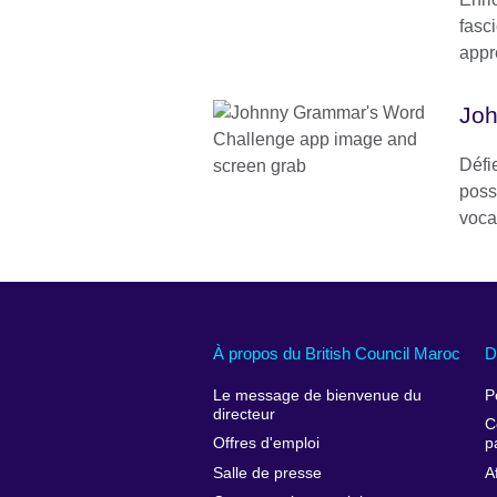
fasci
appr
Joh
Défi
poss
voca
À propos du British Council Maroc
D
Le message de bienvenue du
P
directeur
C
Offres d'emploi
p
Salle de presse
A