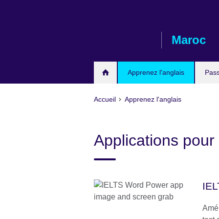
Skip
to
main
Maroc
content
Apprenez l'anglais
Pass
Accueil
Apprenez l'anglais
Applications pour 
IEL
Amél