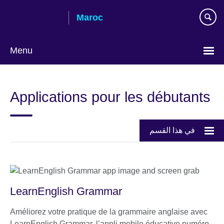
Skip
Maroc
to
main
content
Menu
Choisissez
votre
Applications pour les débutants
langue
في هذا القسم
LearnEnglish Grammar
Améliorez votre pratique de la grammaire anglaise avec
LearnEnglish Grammar, l’appli mobile éducative numéro