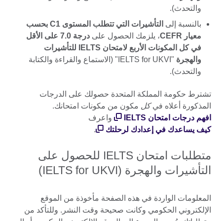
والتحدث).
بالنسبة إلى
التأشيرات التي تتطلب المستوى C1 بحسب
معيار CEFR
، يلزمك الحصول على
درجة 7.0 على الأقل
في كل المكونات الأربع لامتحان IELTS للتأشيرات
والهجرة
"IELTS for UKVI" (الاستماع والقراءة والكتابة
والتحدث).
تشترط حكومة المملكة المتحدة حصولك على الدرجات
المذكورة أعلاه في
كل
مكون من مكونات امتحانك.
افهم درجات امتحان IELTS
واعرف
كيف يساعدك في إعدادك لرحلتك
.
متطلبات امتحان IELTS للحصول على
التأشيرات والهجرة (IELTS for UKVI)
المعلومات الواردة في هذه الصفحة مأخوذة من الموقع
الإلكتروني الحكومي وكانت صحيحة وقت النشر. وللتأكد من