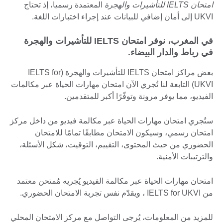
امتحان IELTS للتأشيرات والهجرة
المعتمدة رسميا، إذ تحتاج
UKVI إلى أمان إضافي للبيانات عند إجراء اختبارات اللغة.
في المغرب، نوفر امتحان IELTS للتأشيرات والهجرة
في رباط والدار البيضاء.
بعض مراكز امتحان IELTS للتأشيرات والهجرة (IELTS for
UKVI) التابعة لنا تُجري الآن امتحان مهارات الحياة عبر مكالمات
الفيديو، مما يوفر مرونة وتوفّرًا أكبر للمتقدمين.
ستُجري امتحان مهارات الحياة عبر مكالمة فيديو من داخل مركز
امتحان رسمي، وسيكون الامتحان مطابقًا تمامًا للامتحان
الحضوري من حيث المحتوى، التقييم، التوقيت، شكل الأسئلة،
والترتيبات الأمنية.
امتحان مهارات الحياة عبر مكالمة الفيديو يُجريه مُمتحن معتمد
من IELTS for UKVI ، ويقدّم نفس تجربة الامتحان الحضوري.
للمزيد من المعلومات، يُرجى التواصل مع مركز الامتحان المحلي