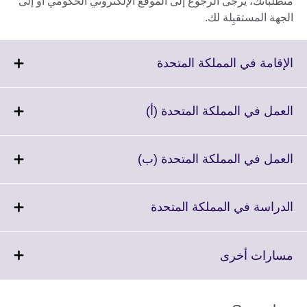
متطلباتك، يُرجى الرجوع إلى الموقع الإلكتروني الحكومي أو إلى
الجهة المستقبِلة لك.
Click
الإقامة في المملكة المتحدة
to
expand.
More
Click
العمل في المملكة المتحدة (أ)
information
to
available.
expand.
More
Click
العمل في المملكة المتحدة (ب)
information
to
available.
expand.
More
Click
الدراسة في المملكة المتحدة
information
to
available.
expand.
More
Click
مسارات أخرى
information
to
available.
expand.
More